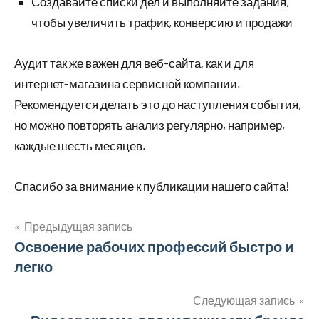
Создавайте списки дел и выполняйте задания,
чтобы увеличить трафик, конверсию и продажи
Аудит так же важен для веб-сайта, как и для
интернет-магазина сервисной компании.
Рекомендуется делать это до наступления события,
но можно повторять анализ регулярно, например,
каждые шесть месяцев.
Спасибо за внимание к публикации нашего сайта!
Предыдущая запись
Навигация
Освоение рабочих профессий быстро и
легко
по
записям
Следующая запись