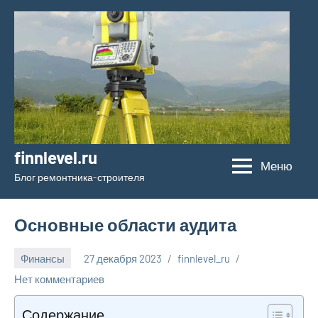
Перейти
к
содержимому
finnlevel.ru
Меню
Блог ремонтника-строителя
Основные области аудита
Финансы
27 декабря 2023
finnlevel_ru
Нет комментариев
Содержание