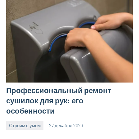
Профессиональный ремонт
сушилок для рук: его
особенности
Строим с умом
27 декабря 2023
finnlevel_ru
Нет
комментариев