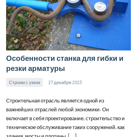
Особенности станка для гибки и
резки арматуры
Строим с умом
27 декабря 2023
finnlevel_ru
Нет
комментариев
Строительная отрасль является одной из
важнейших отраслей любой экономики. Он
включает в себя проектирование, строительство и
техническое обслуживание таких сооружений, как
здания, мосты и плотины. […]