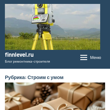
Перейти
к
содержимому
finnlevel.ru
Меню
Блог ремонтника-строителя
Рубрика:
Строим с умом