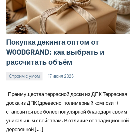
Покупка декинга оптом от
WOODGRAND: как выбрать и
рассчитать объём
Строим с умом
17 июня 2026
Avtor
Нет
комментариев
Преимущества террасной доски из ДПК Террасная
доска из ДПК (древесно-полимерный композит)
становится все более популярной благодаря своим
уникальным свойствам. В отличие от традиционной
деревянной […]