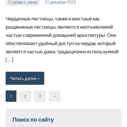
Строим с умом
27 декабря 2023
finnlevel_ru
Нет
комментариев
Чердачные лестницы, также известные как
раздвижные лестницы, являются неотъемлемой
частью современной домашней архитектуры. Они
обеспечивают удобный доступ на чердак, который
является частью дома, традиционно используемой
[…]
Читать далее
1
2
3
Следующие
»
Пагинация
записи
записей
Поиск по сайту