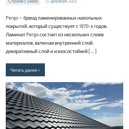
Строим с умом
27 декабря 2023
finnlevel_ru
Нет
комментариев
Pergo — бренд ламинированных напольных
покрытий, который существует с 1970-х годов.
Ламинат Pergo состоит из нескольких слоев
материалов, включая внутренний слой,
декоративный слой и износостойкий […]
Читать далее