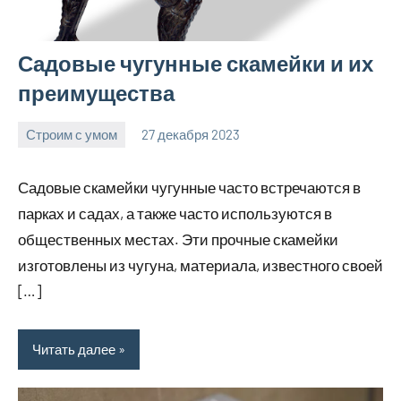
Садовые чугунные скамейки и их
преимущества
Строим с умом
27 декабря 2023
finnlevel_ru
Нет
комментариев
Садовые скамейки чугунные часто встречаются в
парках и садах, а также часто используются в
общественных местах. Эти прочные скамейки
изготовлены из чугуна, материала, известного своей
[…]
Читать далее