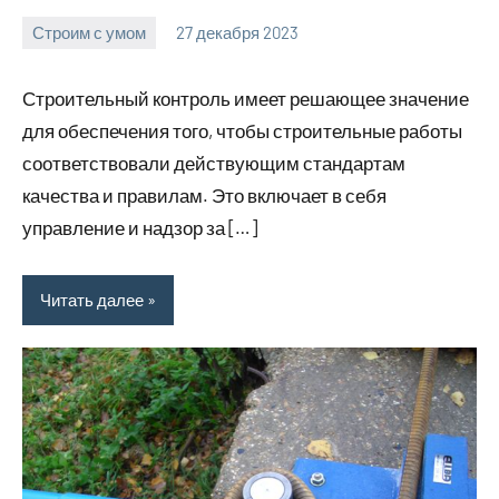
Строим с умом
27 декабря 2023
finnlevel_ru
Нет
комментариев
Строительный контроль имеет решающее значение
для обеспечения того, чтобы строительные работы
соответствовали действующим стандартам
качества и правилам. Это включает в себя
управление и надзор за […]
Читать далее