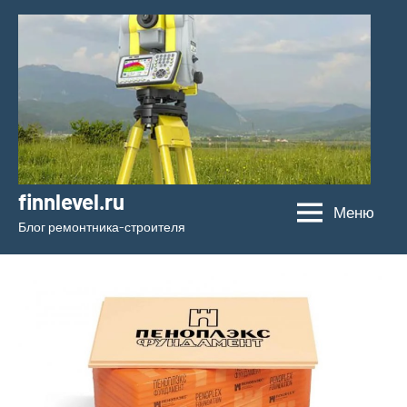
Перейти
к
содержимому
finnlevel.ru
Меню
Блог ремонтника-строителя