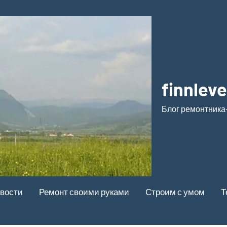
finnleve
Блог ремонтника
вости
Ремонт своими руками
Строим с умом
Т