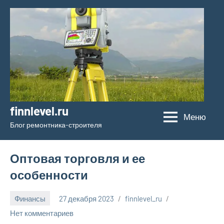
Перейти
к
содержимому
finnlevel.ru
Меню
Блог ремонтника-строителя
Оптовая торговля и ее
особенности
Финансы
27 декабря 2023
finnlevel_ru
Нет комментариев