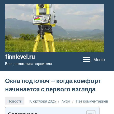
Перейти
к
содержимому
finnlevel.ru
Меню
Блог ремонтника-строителя
Окна под ключ — когда комфорт
начинается с первого взгляда
Новости
10 октября 2025
Avtor
Нет комментариев