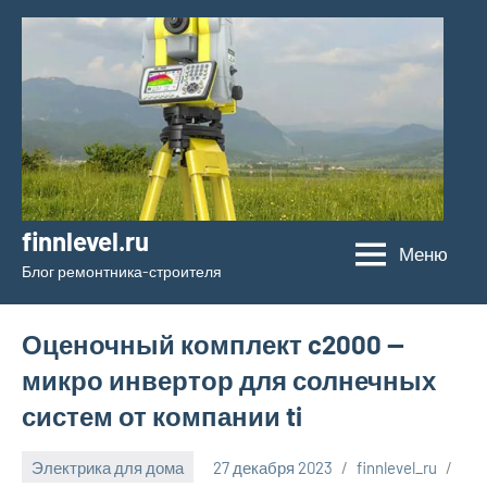
Перейти
к
содержимому
finnlevel.ru
Меню
Блог ремонтника-строителя
Оценочный комплект c2000 —
микро инвертор для солнечных
систем от компании ti
Электрика для дома
27 декабря 2023
finnlevel_ru