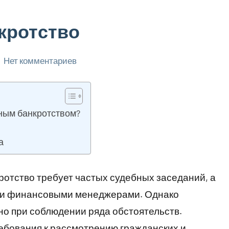
кротство
Нет комментариев
ным банкротством?
а
отство требует частых судебных заседаний, а
и и финансовыми менеджерами. Однако
но при соблюдении ряда обстоятельств.
бования к рассмотрению гражданских и