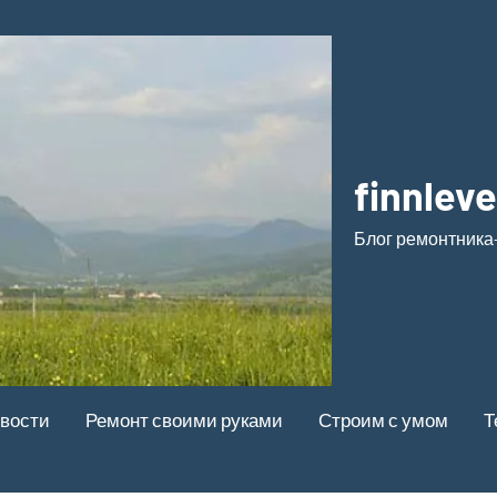
finnleve
Блог ремонтника
вости
Ремонт своими руками
Строим с умом
Т