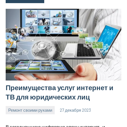
Преимущества услуг интернет и
ТВ для юридических лиц
Ремонт своими руками
27 декабря 2023
finnlevel_ru
Нет
комментариев
В сегодняшнюю цифровую эпоху интернет- и