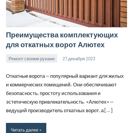
Преимущества комплектующих
для откатных ворот Алютех
Ремонт своими руками
27 декабря 2023
finnlevel_ru
Нет
комментариев
Откатные ворота — популярный вариант для жилых
и коммерческих помещений. Они обеспечивают
безопасность, простоту использования и
эстетическую привлекательность. «Алютех» —
ведущий производитель откатных ворот, а […]
Читать далее