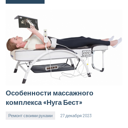
Особенности массажного
комплекса «Нуга Бест»
Ремонт своими руками
27 декабря 2023
finnlevel_ru
Нет
комментариев