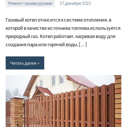
Ремонт своими руками
27 декабря 2023
finnlevel_ru
Нет
комментариев
Газовый котел относится к системе отопления, в
которой в качестве источника топлива используется
природный газ. Котел работает, нагревая воду для
создания пара или горячей воды, […]
Читать далее