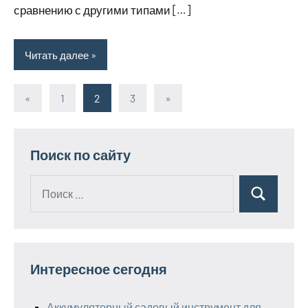
сравнению с другими типами […]
Читать далее
«
Предыдущие
1
2
3
Следующие
»
Пагинация
записи
записи
записей
Поиск по сайту
Поиск
Поиск
для:
Интересное сегодня
Аккумуляторный садовый инструмент для