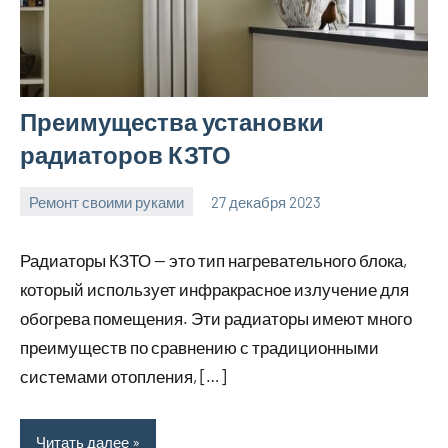
Преимущества установки
радиаторов КЗТО
Ремонт своими руками
27 декабря 2023
finnlevel_ru
Нет
комментариев
Радиаторы КЗТО — это тип нагревательного блока,
который использует инфракрасное излучение для
обогрева помещения. Эти радиаторы имеют много
преимуществ по сравнению с традиционными
системами отопления, […]
Читать далее