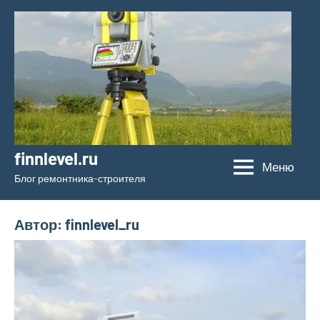
Перейти
к
содержимому
finnlevel.ru
Меню
Блог ремонтника-строителя
Автор:
finnlevel_ru