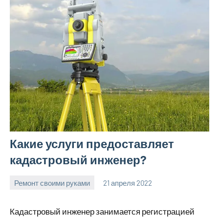
Какие услуги предоставляет
кадастровый инженер?
Ремонт своими руками
21 апреля 2022
finnlevel_ru
Нет
комментариев
Кадастровый инженер занимается регистрацией