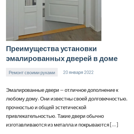
Преимущества установки
эмалированных дверей в доме
Ремонт своими руками
20 января 2022
finnlevel_ru
Нет
комментариев
Эмалированные двери — отличное дополнение к
любому дому. Они известны своей долговечностью,
прочностью и общей эстетической
привлекательностью. Такие двери обычно
изготавливаются из металла и покрываются […]