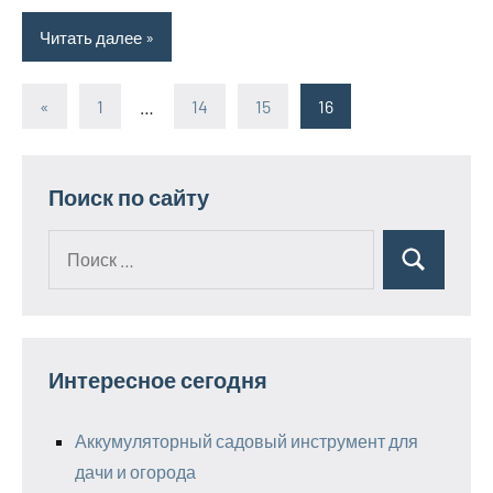
Читать далее
«
Предыдущие
1
…
14
15
16
Пагинация
записи
записей
Поиск по сайту
Поиск
Поиск
для:
Интересное сегодня
Аккумуляторный садовый инструмент для
дачи и огорода