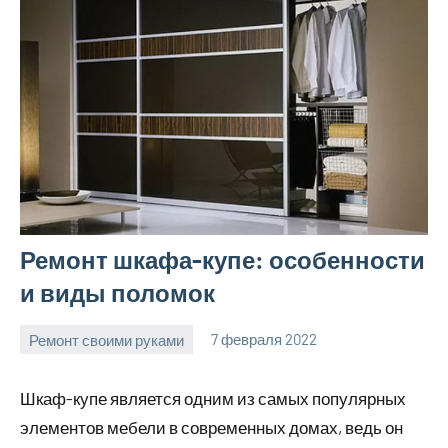
Ремонт шкафа-купе: особенности
и виды поломок
Ремонт своими руками
7 февраля 2022
finnlevel_ru
Нет
комментариев
Шкаф-купе является одним из самых популярных
элементов мебели в современных домах, ведь он