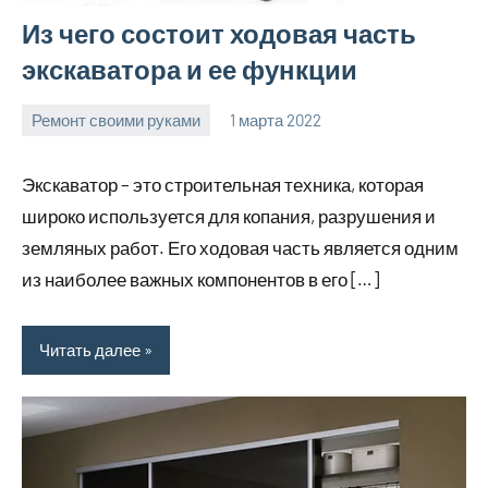
Из чего состоит ходовая часть
экскаватора и ее функции
Ремонт своими руками
1 марта 2022
finnlevel_ru
Нет
комментариев
Экскаватор – это строительная техника, которая
широко используется для копания, разрушения и
земляных работ. Его ходовая часть является одним
из наиболее важных компонентов в его […]
Читать далее